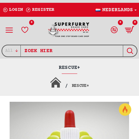
LOGIN
REGISTER
NEDERLANDS
0
0
0
All
RESCUE+
RESCUE+