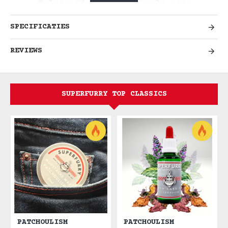
Kalmerende Herstelformule voor
Gestresste Baarden
SPECIFICATIES
Red Gestresste Baarden &
REVIEWS
Geïrriteerde Huid
Ervaar de verjongende kracht van Rescue+
Baardolie, speciaal geformuleerd voor
SUPERFURRY TOP CLASSICS
gestresste baarden en geïrriteerde huid.
Deze herstelformule combineert zwarte
komijnolie en kamille om balans te
herstellen, irritatie te kalmeren en
dof, levenloos gezichtshaar te
revitaliseren.
Kalmerend herstel.
Natuurlijke verzorging. Gezonde baard.
Geur: Kalmerende Kruiden
Rescue+ biedt een zachte, neutrale
PATCHOULISM
PATCHOULISM