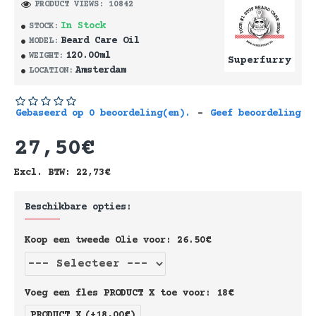
PRODUCT VIEWS: 10842
In Stock
STOCK:
Beard Care Oil
MODEL:
120.00ml
WEIGHT:
Superfurry
Amsterdam
LOCATION:
Gebaseerd op 0 beoordeling(en).
-
Geef beoordeling
27,50€
Excl. BTW: 22,73€
Beschikbare opties:
Koop een tweede Olie voor: 26.50€
Voeg een fles PRODUCT X toe voor: 18€
PRODUCT X
(+18,00€)