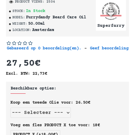
PRODUCT VIEWS: 2504
In Stock
STOCK:
Furrydandy Beard Care Oil
MODEL:
50.00ml
WEIGHT:
Superfurry
Amsterdam
LOCATION:
Gebaseerd op 0 beoordeling(en).
-
Geef beoordeling
27,50€
Excl. BTW: 22,73€
Beschikbare opties:
Koop een tweede Olie voor: 26.50€
Voeg een fles PRODUCT X toe voor: 18€
PRODUCT X
(+18,00€)