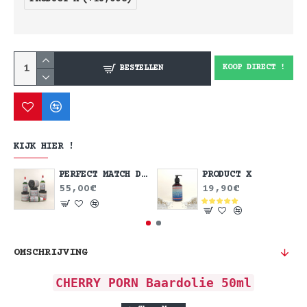
KOOP DIRECT !
BESTELLEN
KIJK HIER !
PERFECT MATCH DEAL
PRODUCT X
55,00€
19,90€
OMSCHRIJVING
CHERRY PORN Baardolie 50ml