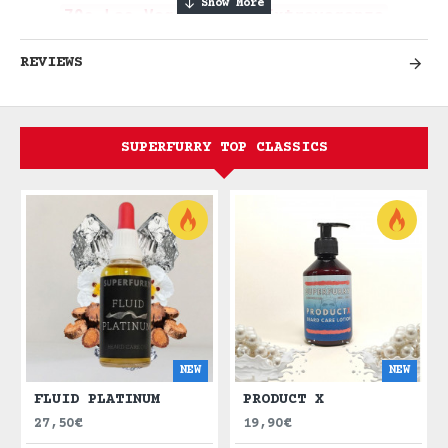
70s Las Vegas Disco Extravaganza
REVIEWS
High Rolling Glamour Ontmoet
Donkere Kers Decadentie
SUPERFURRY TOP CLASSICS
Stap binnen in CHERRY PORN, een
buitengewoon gewaagd geurmeesterwerk dat
de extravagante high-rolling disco-era
van 1970s Las Vegas kanalisseert.
Openend met de weelderige rijkdom van
donkere rijpe kersen—zoet, jammy en
gevaarlijk verleidelijk—stijgt de geur
op naar aardse patchouli verfijning die
diepte en bohemian edge toevoegt.
NEW
NEW
Scherpe zwarte peper snijdt erdoorheen
FLUID PLATINUM
PRODUCT X
met pittige attitude, terwijl een
27,50€
19,90€
subtiele hint van romige vanille zich om