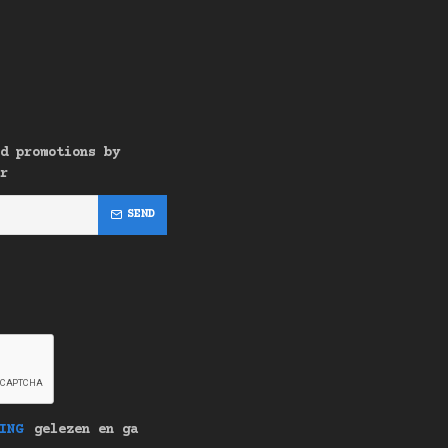
d promotions by
r
SEND
ING
gelezen en ga