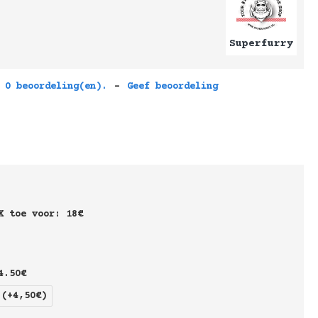
Superfurry
 0 beoordeling(en).
-
Geef beoordeling
X toe voor: 18€
4.50€
(+4,50€)