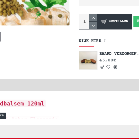
BESTELLEN
t
sApp
Email
KIJK HIER !
BAARD VERZORGING SE
45,00€
dbalsem 120ml
r & Amber Elegantie