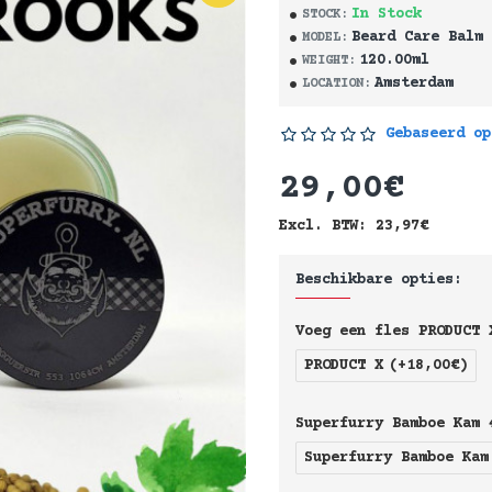
In Stock
STOCK:
Beard Care Balm
MODEL:
120.00ml
WEIGHT:
Amsterdam
LOCATION:
Gebaseerd op
29,00€
Excl. BTW: 23,97€
Beschikbare opties:
Voeg een fles PRODUCT 
PRODUCT X
(+18,00€)
Superfurry Bamboe Kam 
Superfurry Bamboe Kam