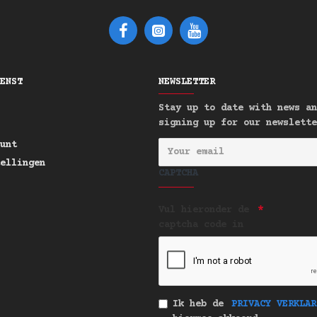
smijn
ieus • Elegant
ENST
NEWSLETTER
uidenwarmte die doet denken aan oude
Stay up to date with news an
 opwinding toe, terwijl kostbare amber
signing up for our newslette
inia ceder verankert met mannelijke
unt
caat bloemmysterie. Vanille en muskus
ellingen
achtige zoetheid.
CAPTCHA
.uk
Vul hieronder de
captcha code in
ET VOOR JE BAARD:
erkenning voor uitmuntendheid
eïnspireerde betovering
Ik heb de
PRIVACY VERKLAR
achtig met oosterse kruiden elegantie