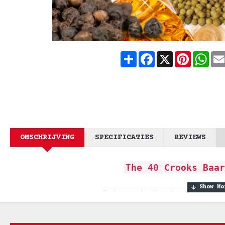
Share
Facebook
X
Pinteres
What
OMSCHRIJVING
SPECIFICATIES
REVIEWS
The 40 Crooks Baar
Bekroonde Kardemom, Pepe