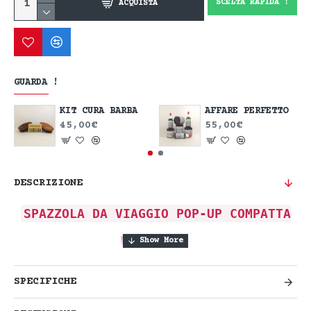
SCELTA RAPIDA !
ACQUISTA
GUARDA !
KIT CURA BARBA
AFFARE PERFETTO
45,00€
55,00€
DESCRIZIONE
SPAZZOLA DA VIAGGIO POP-UP COMPATTA
PER BARBA
Legno di Faggio Oliato con Denti di
SPECIFICHE
Carpino Delicati