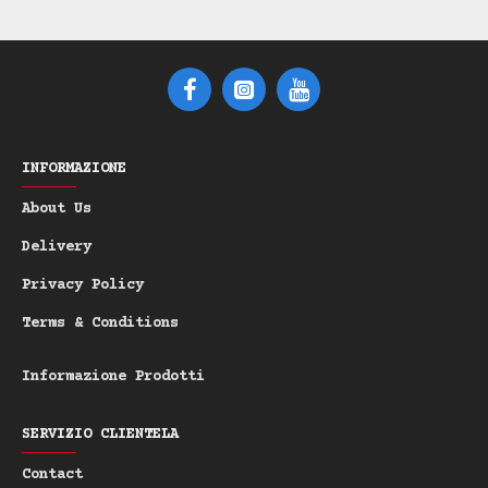
peli che della pelle. Con un **diametro
compatto di 7 cm**, questa spazzola si
adatta facilmente alla tua borsa o al
tuo kit da viaggio, ed è progettata per
coloro che apprezzano la praticità senza
scendere a compromessi sulla qualità.
INFORMAZIONE
Caratteristiche Chiave del
About Us
Prodotto:
Delivery
Funzione Pop-Up Unica
Meccanismo a
-
Privacy Policy
molla per un rapido dispiegamento e
una facile pulizia.
Terms & Conditions
Materiale: Legno di Faggio Oliato
con Cura.
Informazione Prodotti
Denti: Denti di Legno di Carpino
Dritti (Delicati sulla pelle).
SERVIZIO CLIENTELA
Dimensioni: Diametro compatto di 7
cm (Ideale per il viaggio).
Contact